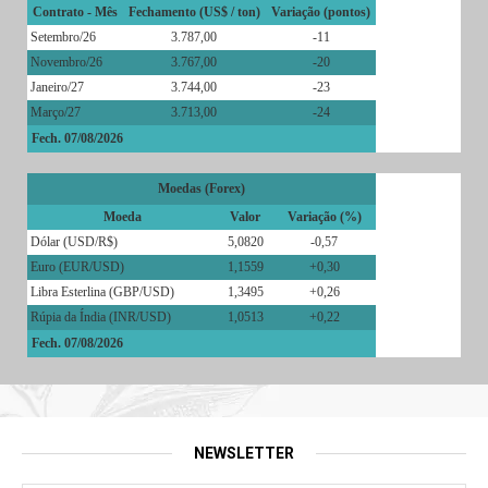
Contrato - Mês
Fechamento (US$ / ton)
Variação (pontos)
Setembro/26
3.787,00
-11
Novembro/26
3.767,00
-20
Janeiro/27
3.744,00
-23
Março/27
3.713,00
-24
Fech. 07/08/2026
Moedas (Forex)
Moeda
Valor
Variação (%)
Dólar (USD/R$)
5,0820
-0,57
Euro (EUR/USD)
1,1559
+0,30
Libra Esterlina (GBP/USD)
1,3495
+0,26
Rúpia da Índia (INR/USD)
1,0513
+0,22
Fech. 07/08/2026
NEWSLETTER