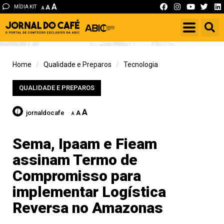
A
MÍDIA KIT
A
A
Home
Qualidade e Preparos
Tecnologia
QUALIDADE E PREPAROS
A
jornaldocafe
A
A
Sema, Ipaam e Fieam
assinam Termo de
Compromisso para
implementar Logística
Reversa no Amazonas