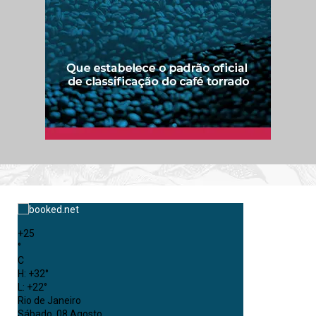
+
25
°
C
H:
+
32°
L:
+
22°
Rio de Janeiro
Sábado, 08 Agosto