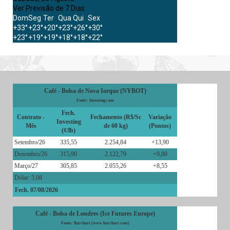
Ver Previsão de 7 Dias
Dom
Seg
Ter
Qua
Qui
Sex
+
33°
+
23°
+
20°
+
23°
+
26°
+
30°
+
23°
+
19°
+
19°
+
18°
+
18°
+
22°
Café - Bolsa de Nova Iorque (NYBOT)
Fonte: Investing.com
Fech.
Contrato -
Fechamento (R$/Sc
Variação
Investing
Mês
de 60 kg)
(Pontos)
(¢/lb)
Setembro/26
335,55
2.254,84
+13,90
Dezembro/26
315,90
2.122,79
+9,80
Março/27
305,85
2.055,26
+8,55
Dólar: 5,08
Fech. 07/08/2026
Café - Bolsa de Londres (Ice Futures Europe)
Fonte: Barchart (www.barchart.com)