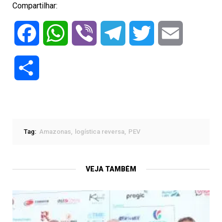
Compartilhar:
Facebook
WhatsApp
Viber
Telegram
Twitter
Email
Compartilhar
Tag:
Amazonas
logística reversa
PEV
VEJA TAMBÉM