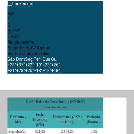
+
31
°
C
H:
+
32°
L:
+
23°
Rio de Janeiro
Sexta-Feira, 07 Agosto
Ver Previsão de 7 Dias
Sáb
Dom
Seg
Ter
Qua
Qui
+
28°
+
37°
+
22°
+
19°
+
23°
+
26°
+
21°
+
23°
+
20°
+
18°
+
18°
+
18°
Café - Bolsa de Nova Iorque (NYBOT)
Fonte: Investing.com
Fech.
Contrato -
Fechamento (R$/Sc
Variação
Investing
Mês
de 60 kg)
(Pontos)
(¢/lb)
Setembro/26
321,65
2.174,20
-5,25