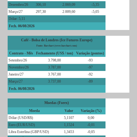
Dezembro/26
306,10
2.069,09
-5,35
Março/27
297,30
2.009,60
-5,05
Dólar: 5,11
Fech. 06/08/2026
Café - Bolsa de Londres (Ice Futures Europe)
Fonte: Barchart (www.barchart.com)
Contrato - Mês
Fechamento (US$ / ton)
Variação (pontos)
Setembro/26
3.798,00
-93
Novembro/26
3.787,00
-97
Janeiro/27
3.767,00
-92
Março/27
3.737,00
-89
Fech. 06/08/2026
Moedas (Forex)
Moeda
Valor
Variação (%)
Dólar (USD/R$)
5,1107
0,00
Euro (EUR/USD)
1,1524
-0,01
Libra Esterlina (GBP/USD)
1,3453
-0,05