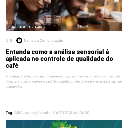
QUALIDADE E PREPAROS
0
Usina da Comunicação
Entenda como a análise sensorial é
aplicada no controle de qualidade do
café
A avaliação utiliza os cinco sentidos para garantir que o alimento testado está
de acordo com os rigorosos padrões exigidos, além de preservar a segurança do
consumidor
Tag:
ABIC
aquisição cafe
CAFÉ DE QUALIDADE