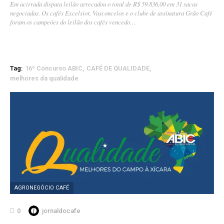
Em acirrada disputa leilão arrecadou o total de R$ 59.836,00 em 31 sacas
negociadas. Os cafés Excelsior, Vasconcelos e o clube de assinatura Grão Café
foram os campeões do leilão dos cafés vencedo…
Tag:
16º Concurso ABIC
CAFÉ DE QUALIDADE
melhores da qualidade
AGRONEGÓCIO CAFÉ
0
jornaldocafe