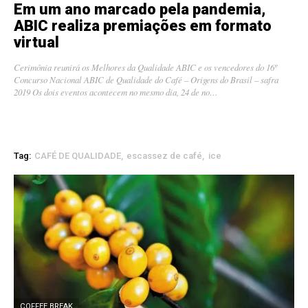
Em um ano marcado pela pandemia,
ABIC realiza premiações em formato
virtual
Cerimônia reunirá os Melhores da Qualidade ABIC e os vencedores do 16º
Concurso Nacional ABIC de Qualidade do Café – Origens do Brasil – safra
2019 Os dois eventos acontecem no mesmo dia, 24 de no…
Tag:
CAFÉ DE QUALIDADE
escassez de café
ice
COFFEE BREAK