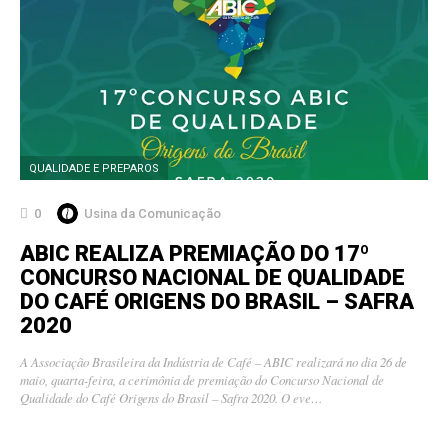
QUALIDADE E PREPAROS
0
Usina da Comunicação
ABIC REALIZA PREMIAÇÃO DO 17º
CONCURSO NACIONAL DE QUALIDADE
DO CAFÉ ORIGENS DO BRASIL – SAFRA
2020
A Associação Brasileira da Indústria de Café – ABIC realizará no dia 26 de
maio, quarta-feira, a cerimônia de premiação do Concurso Nacional de
Qualidade do Café Origens do Brasil – Safra 2020. O eve…