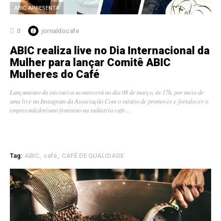
ABIC APRESENTA
0
jornaldocafe
ABIC realiza live no Dia Internacional da
Mulher para lançar Comitê ABIC
Mulheres do Café
Lançamento da iniciativa acontecerá no dia 08 de março, às 17h, por meio de
uma live no Instagram da Associação Com o intuito de promover e fortalecer o
empreendedorismo feminino na indústria cafe…
Tag:
ABIC
café
CAFÉ DE QUALIDADE