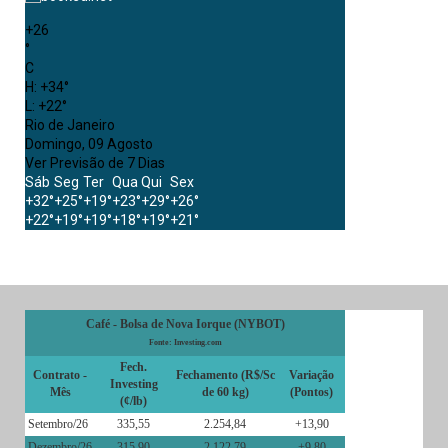
+
26
°
C
H:
+
34°
L:
+
22°
Rio de Janeiro
Domingo, 09 Agosto
Ver Previsão de 7 Dias
Sáb
Seg
Ter
Qua
Qui
Sex
+
32°
+
25°
+
19°
+
23°
+
29°
+
26°
+
22°
+
19°
+
19°
+
18°
+
19°
+
21°
Café - Bolsa de Nova Iorque (NYBOT)
Fonte: Investing.com
Fech.
Contrato -
Fechamento (R$/Sc
Variação
Investing
Mês
de 60 kg)
(Pontos)
(¢/lb)
Setembro/26
335,55
2.254,84
+13,90
Dezembro/26
315,90
2.122,79
+9,80