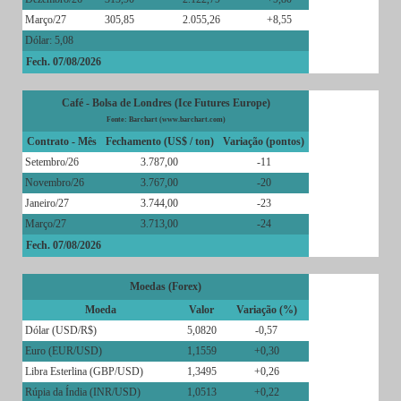
Março/27
305,85
2.055,26
+8,55
Dólar: 5,08
Fech. 07/08/2026
Café - Bolsa de Londres (Ice Futures Europe)
Fonte: Barchart (www.barchart.com)
Contrato - Mês
Fechamento (US$ / ton)
Variação (pontos)
Setembro/26
3.787,00
-11
Novembro/26
3.767,00
-20
Janeiro/27
3.744,00
-23
Março/27
3.713,00
-24
Fech. 07/08/2026
Moedas (Forex)
Moeda
Valor
Variação (%)
Dólar (USD/R$)
5,0820
-0,57
Euro (EUR/USD)
1,1559
+0,30
Libra Esterlina (GBP/USD)
1,3495
+0,26
Rúpia da Índia (INR/USD)
1,0513
+0,22