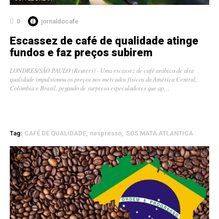
0
jornaldocafe
Escassez de café de qualidade atinge
fundos e faz preços subirem
LONDRES/SÃO PAULO (Reuters) - Uma escassez de café arábica de alta
qualidade impulsionou os preços nos mercados físicos da América Central,
Colômbia e Brasil, pegando de surpresa especuladores que ap…
Tag:
CAFÉ DE QUALIDADE
nespresso
SOS MATA ATLANTICA