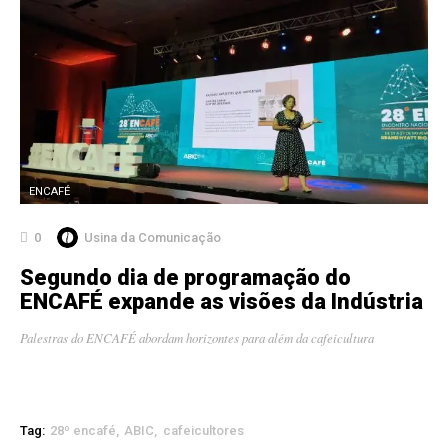
ENCAFÉ
0
Usina da Comunicação
Segundo dia de programação do
ENCAFÉ expande as visões da Indústria
Palestras do ENCAFÉ abordam horizontes para além da cafeicultura
Tag:
28º encafé
ABIC
cafeicultores