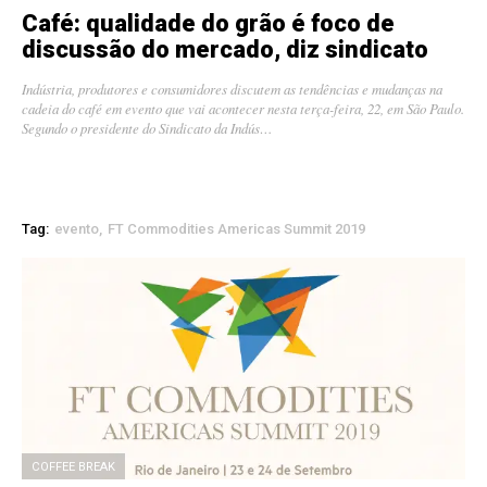
Café: qualidade do grão é foco de
discussão do mercado, diz sindicato
Indústria, produtores e consumidores discutem as tendências e mudanças na
cadeia do café em evento que vai acontecer nesta terça-feira, 22, em São Paulo.
Segundo o presidente do Sindicato da Indús…
Tag:
evento
FT Commodities Americas Summit 2019
COFFEE BREAK