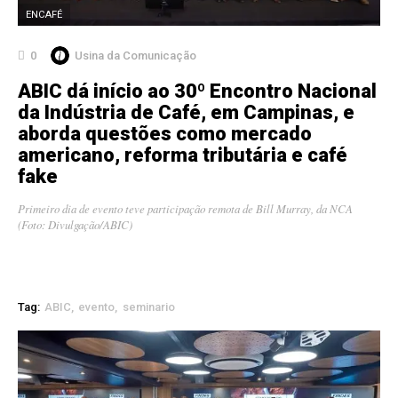
ENCAFÉ
0
Usina da Comunicação
ABIC dá início ao 30º Encontro Nacional
da Indústria de Café, em Campinas, e
aborda questões como mercado
americano, reforma tributária e café
fake
Primeiro dia de evento teve participação remota de Bill Murray, da NCA
(Foto: Divulgação/ABIC)
Tag:
ABIC
evento
seminario