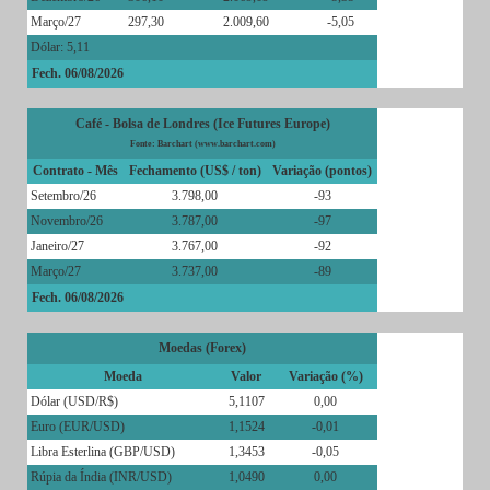
Março/27
297,30
2.009,60
-5,05
Dólar: 5,11
Fech. 06/08/2026
Café - Bolsa de Londres (Ice Futures Europe)
Fonte: Barchart (www.barchart.com)
Contrato - Mês
Fechamento (US$ / ton)
Variação (pontos)
Setembro/26
3.798,00
-93
Novembro/26
3.787,00
-97
Janeiro/27
3.767,00
-92
Março/27
3.737,00
-89
Fech. 06/08/2026
Moedas (Forex)
Moeda
Valor
Variação (%)
Dólar (USD/R$)
5,1107
0,00
Euro (EUR/USD)
1,1524
-0,01
Libra Esterlina (GBP/USD)
1,3453
-0,05
Rúpia da Índia (INR/USD)
1,0490
0,00