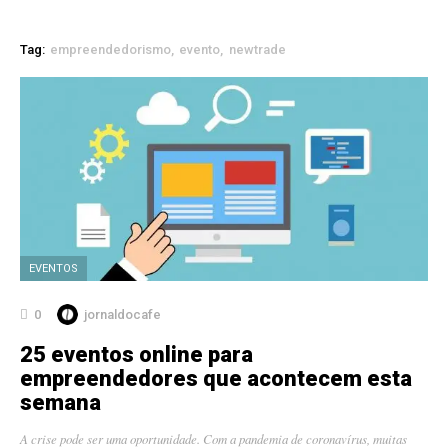
Tag:
empreendedorismo
evento
newtrade
EVENTOS
0
jornaldocafe
25 eventos online para
empreendedores que acontecem esta
semana
A crise pode ser uma oportunidade. Com a pandemia de coronavírus, muitas