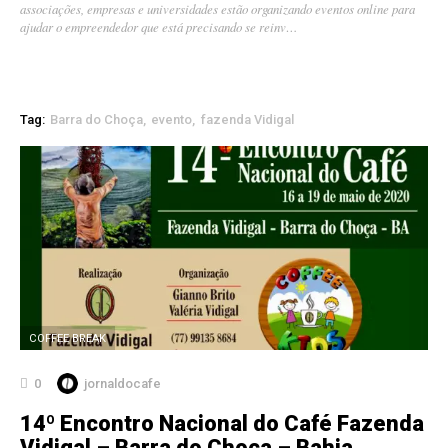
associações, empresas e universidades estão organizando eventos online para
ajudar o empreendedor que está precisando se reinv…
Tag:
Barra do Choça
evento
fazenda Vidigal
COFFEE BREAK
0
jornaldocafe
14º Encontro Nacional do Café Fazenda
Vidigal – Barra do Choça – Bahia