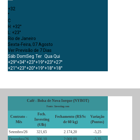
+
32
°
C
H:
+
32°
L:
+
23°
Rio de Janeiro
Sexta-Feira, 07 Agosto
Ver Previsão de 7 Dias
Sáb
Dom
Seg
Ter
Qua
Qui
+
29°
+
34°
+
23°
+
19°
+
23°
+
27°
+
21°
+
23°
+
20°
+
19°
+
18°
+
18°
Café - Bolsa de Nova Iorque (NYBOT)
Fonte: Investing.com
Fech.
Contrato -
Fechamento (R$/Sc
Variação
Investing
Mês
de 60 kg)
(Pontos)
(¢/lb)
Setembro/26
321,65
2.174,20
-5,25
Dezembro/26
306,10
2.069,09
-5,35