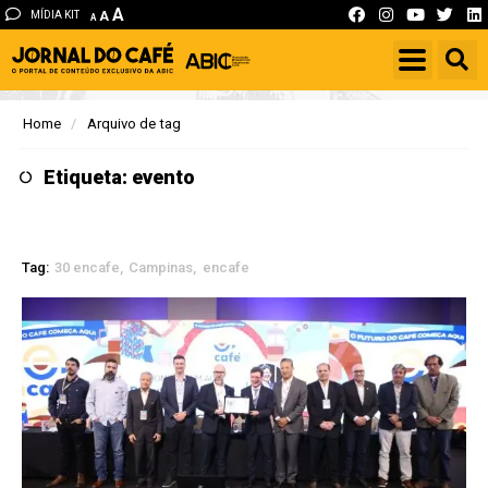
A
MÍDIA KIT
A
A
Home
Arquivo de tag
Etiqueta: evento
Tag:
30 encafe
Campinas
encafe