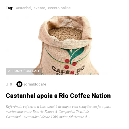
Tag:
Castanhal
evento
evento online
AGRONEGÓCIO CAFÉ
0
jornaldocafe
Castanhal apoia a Rio Coffee Nation
Referência cafeeira, a Castanhal é destaque com soluções em juta para
movimentar setor Beatriz Fontes A Companhia Têxtil de
Castanhal, sustentável desde 1966, maior fabricante d…