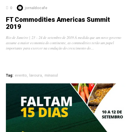
0
jornaldocafe
FT Commodities Americas Summit
2019
Rio de Janeiro | 23 - 24 de setembro de 2019 À medida que um novo governo
assume a maior economia do continente, as commodities terão um papel
importante para exercer na condução do crescimento do…
Tag:
evento
lavoura
minasul