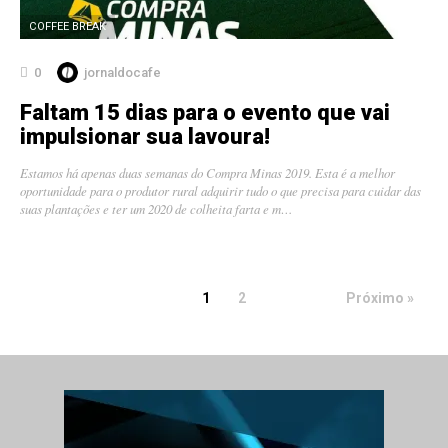
COFFEE BREAK
0
jornaldocafe
Faltam 15 dias para o evento que vai
impulsionar sua lavoura!
Estamos há apenas duas semanas do Compra Minas 2019. Esta é a melhor
oportunidade para o produtor rural adquirir tudo o que precisa para cuidar das
suas plantações e ter um 2020 de colheita farta e m…
1
2
Próximo »