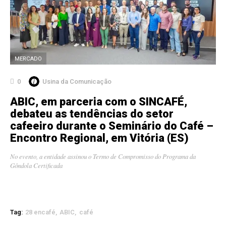
MERCADO
0
Usina da Comunicação
ABIC, em parceria com o SINCAFÉ,
debateu as tendências do setor
cafeeiro durante o Seminário do Café –
Encontro Regional, em Vitória (ES)
No evento, a entidade assinou o Termo de Compromisso do Programa da
Gôndola Certificada
Tag:
28 encafé
ABIC
café