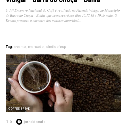
O 14º Encontro Nacional do Café é realizado na Fazenda Vidigal no Município
de Barra do Choça – Bahia, que acontecerá nos dias 16,17,18 e 19 de maio. O
Evento promove o encontro das maiores autoridad…
Tag:
evento
mercado
sindicafesp
COFFEE BREAK
0
jornaldocafe