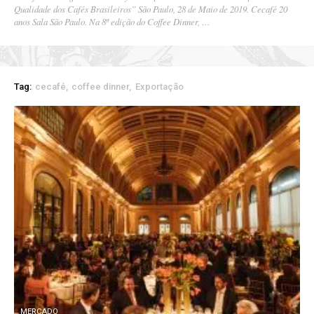
Qualidade dos Cafés Brasileiros” São Paulo, 28 de Maio de 2019. Cecafé 20
anos Sala São Paulo. Na 8ª edição do Coffee Dinner, …
Tag:
cecafé
coffee dinner
Exportação
MERCADO