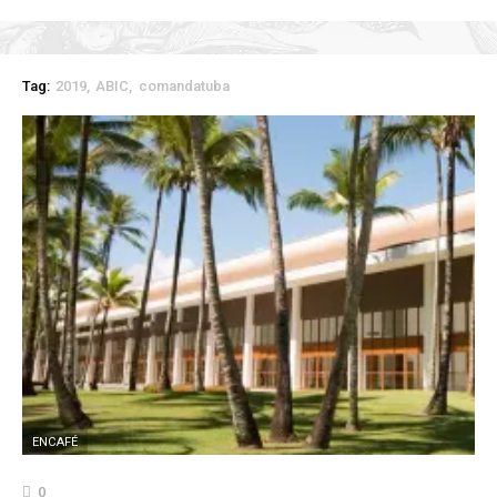
Tag:
2019
ABIC
comandatuba
ENCAFÉ
0