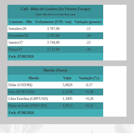
Café - Bolsa de Londres (Ice Futures Europe)
Fonte: Barchart (www.barchart.com)
Contrato - Mês
Fechamento (US$ / ton)
Variação (pontos)
Setembro/26
3.787,00
-11
Novembro/26
3.767,00
-20
Janeiro/27
3.744,00
-23
Março/27
3.713,00
-24
Fech. 07/08/2026
Moedas (Forex)
Moeda
Valor
Variação (%)
Dólar (USD/R$)
5,0820
-0,57
Euro (EUR/USD)
1,1559
+0,30
Libra Esterlina (GBP/USD)
1,3495
+0,26
Rúpia da Índia (INR/USD)
1,0513
+0,22
Fech. 07/08/2026