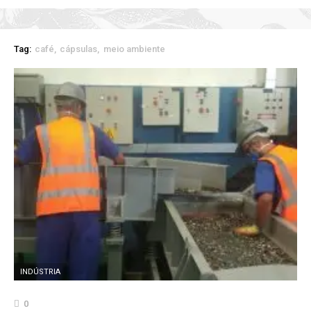
Tag:
café
cápsulas
meio ambiente
INDÚSTRIA
0