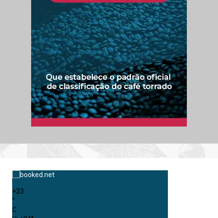
+
23
°
C