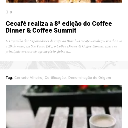
0
Cecafé realiza a 8ª edição do Coffee
Dinner & Coffee Summit
O Conselho dos Exportadores de Café do Brasil – Cecafé – realizou nos dias 28
e 29 de maio, em São Paulo (SP), o Coffee Dinner & Coffee Summit. Entre os
principais eventos do agronegócio global d…
Tag:
Cerrado Mineiro
Certificação
Denominação de Origem