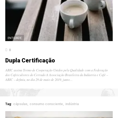
ENTIDADE
0
Dupla Certificação
ABIC assina Termo de Cooperação Unidos pela Qualidade com a Federação
dos Cafeicultores do Cerrado A Associação Brasileira da Indústria e Café –
ABIC – definiu, no dia 29 de maio de 2019, junto…
Tag:
cápsulas
consumo consciente
indústria