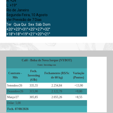
H:
+
24°
L:
+
19°
Rio de Janeiro
Segunda-Feira, 10 Agosto
Ver Previsão de 7 Dias
Ter
Qua
Qui
Sex
Sáb
Dom
+
20°
+
23°
+
31°
+
25°
+
27°
+
32°
+
18°
+
18°
+
19°
+
21°
+
20°
+
21°
Café - Bolsa de Nova Iorque (NYBOT)
Fonte: Investing.com
Fech.
Contrato -
Fechamento (R$/Sc
Variação
Investing
Mês
de 60 kg)
(Pontos)
(¢/lb)
Setembro/26
335,55
2.254,84
+13,90
Dezembro/26
315,90
2.122,79
+9,80
Março/27
305,85
2.055,26
+8,55
Dólar: 5,08
Fech. 07/08/2026