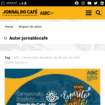
A
MÍDIA KIT
A
A
Home
Arquivo do autor
Autor:
jornaldocafe
Tag:
CAFÉ
Campeonato Brasileiro de Blends de Café
Master blenders