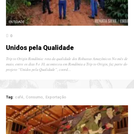
ENTIDADE
0
Unidos pela Qualidade
Trip to Origin Rondônia: rota da qualidade dos Robustas Amazônicos No mês de
maio, entre os dias 8 e 10, aconteceu em Rondônia a Trip to Origin, faz parte do
projeto “Unidos pela Qualidade”, coord…
Tag:
café
Consumo
Exportação