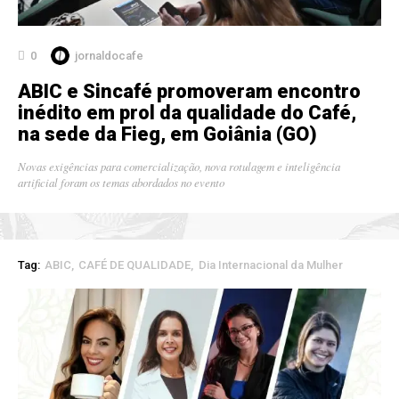
0
jornaldocafe
ABIC e Sincafé promoveram encontro
inédito em prol da qualidade do Café,
na sede da Fieg, em Goiânia (GO)
Novas exigências para comercialização, nova rotulagem e inteligência
artificial foram os temas abordados no evento
Tag:
ABIC
CAFÉ DE QUALIDADE
Dia Internacional da Mulher