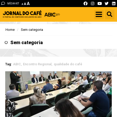
A
MÍDIA KIT
A
A
Home
Sem categoria
Sem categoria
Tag:
ABIC
Encontro Regional
qualidade do café