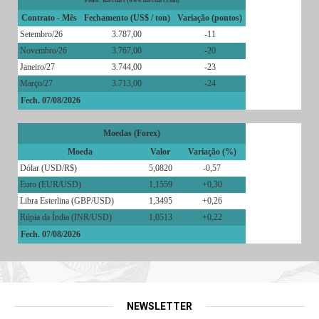
Fonte: Barchart (www.barchart.com)
Contrato - Mês
Fechamento (US$ / ton)
Variação (pontos)
Setembro/26
3.787,00
-11
Novembro/26
3.767,00
-20
Janeiro/27
3.744,00
-23
Março/27
3.713,00
-24
Fech. 07/08/2026
Moedas (Forex)
Moeda
Valor
Variação (%)
Dólar (USD/R$)
5,0820
-0,57
Euro (EUR/USD)
1,1559
+0,30
Libra Esterlina (GBP/USD)
1,3495
+0,26
Rúpia da Índia (INR/USD)
1,0513
+0,22
Fech. 07/08/2026
NEWSLETTER