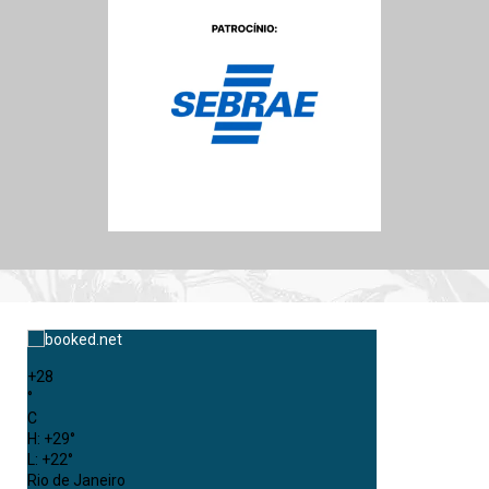
+
28
°
C
H:
+
29°
L:
+
22°
Rio de Janeiro