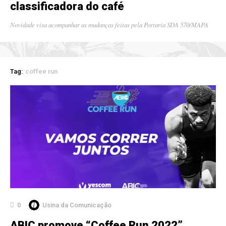
classificadora do café
Novidade visa acompanhar as mudanças feitas pela Portaria SDA 570/MAPA
Tag:
coffee run
0
Usina da Comunicação
ABIC promove “Coffee Run 2022”