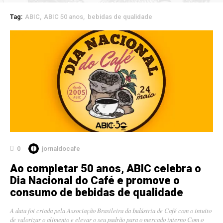
Tag:
ABIC
ABIC 50 anos
bebidas de qualidade
0
jornaldocafe
Ao completar 50 anos, ABIC celebra o
Dia Nacional do Café e promove o
consumo de bebidas de qualidade
A data foi criada pela Associação Brasileira da Indústria de Café com o intuito
de valorizar o alimento e elevar o seu padrão para o mercado interno Com o