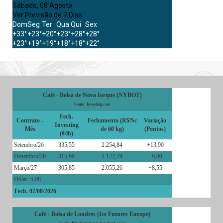
Sábado, 08 Agosto
Ver Previsão de 7 Dias
Dom
Seg
Ter
Qua
Qui
Sex
+
33°
+
23°
+
20°
+
23°
+
28°
+
28°
+
23°
+
19°
+
19°
+
18°
+
18°
+
22°
Café - Bolsa de Nova Iorque (NYBOT)
Fonte: Investing.com
Fech.
Contrato -
Fechamento (R$/Sc
Variação
Investing
Mês
de 60 kg)
(Pontos)
(¢/lb)
Setembro/26
335,55
2.254,84
+13,90
Dezembro/26
315,90
2.122,79
+9,80
Março/27
305,85
2.055,26
+8,55
Dólar: 5,08
Fech. 07/08/2026
Café - Bolsa de Londres (Ice Futures Europe)