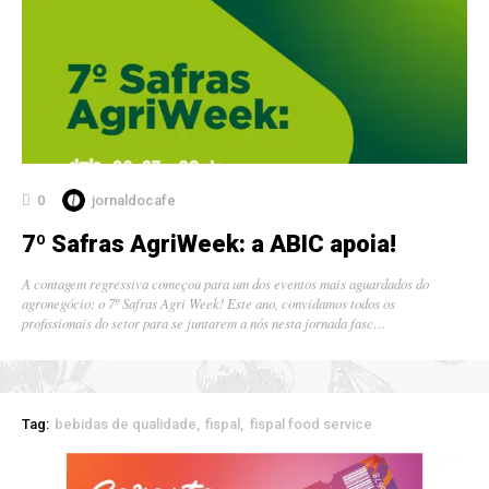
0
jornaldocafe
7º Safras AgriWeek: a ABIC apoia!
A contagem regressiva começou para um dos eventos mais aguardados do
agronegócio: o 7º Safras Agri Week! Este ano, convidamos todos os
profissionais do setor para se juntarem a nós nesta jornada fasc…
Tag:
bebidas de qualidade
fispal
fispal food service