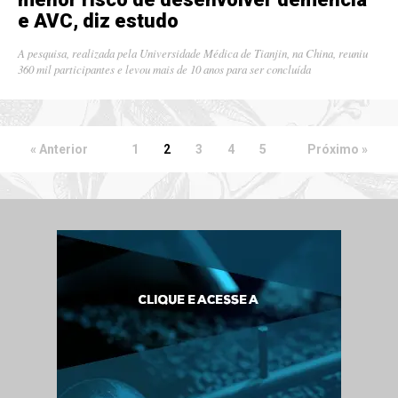
e AVC, diz estudo
A pesquisa, realizada pela Universidade Médica de Tianjin, na China, reuniu
360 mil participantes e levou mais de 10 anos para ser concluída
« Anterior
1
2
3
4
5
Próximo »