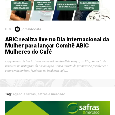
0
jornaldocafe
ABIC realiza live no Dia Internacional da
Mulher para lançar Comitê ABIC
Mulheres do Café
Lançamento da iniciativa acontecerá no dia 08 de março, às 17h, por meio de
uma live no Instagram da Associação Com o intuito de promover e fortalecer o
empreendedorismo feminino na indústria cafe…
Tag:
agência safras
safras e mercado