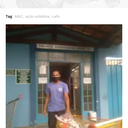
Tag:
ABIC
ação solidária
café