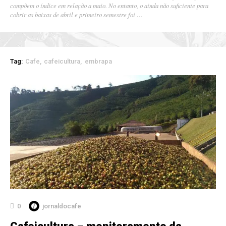
compõem o índice em relação a maio. No entanto, o ainda não suficiente para
cobrir as baixas de abril e primeiro semestre foi …
Tag:
Cafe
cafeicultura
embrapa
0
jornaldocafe