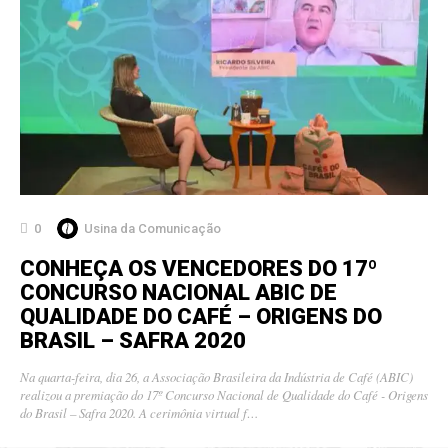
0
Usina da Comunicação
CONHEÇA OS VENCEDORES DO 17º
CONCURSO NACIONAL ABIC DE
QUALIDADE DO CAFÉ – ORIGENS DO
BRASIL – SAFRA 2020
Na quarta-feira, dia 26, a Associação Brasileira da Indústria de Café (ABIC)
realizou a premiação do 17º Concurso Nacional de Qualidade do Café - Origens
do Brasil – Safra 2020. A cerimônia virtual f…