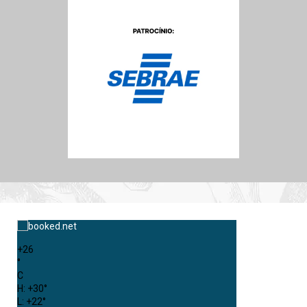
+
26
°
C
H:
+
30°
L:
+
22°