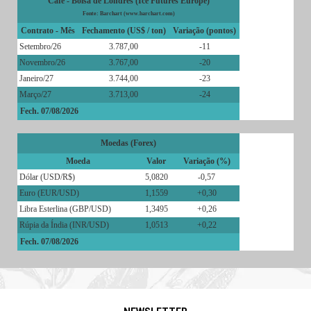
Café - Bolsa de Londres (Ice Futures Europe)
Fonte: Barchart (www.barchart.com)
Contrato - Mês
Fechamento (US$ / ton)
Variação (pontos)
Setembro/26
3.787,00
-11
Novembro/26
3.767,00
-20
Janeiro/27
3.744,00
-23
Março/27
3.713,00
-24
Fech. 07/08/2026
Moedas (Forex)
Moeda
Valor
Variação (%)
Dólar (USD/R$)
5,0820
-0,57
Euro (EUR/USD)
1,1559
+0,30
Libra Esterlina (GBP/USD)
1,3495
+0,26
Rúpia da Índia (INR/USD)
1,0513
+0,22
Fech. 07/08/2026