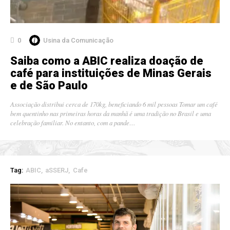
0
Usina da Comunicação
Saiba como a ABIC realiza doação de
café para instituições de Minas Gerais
e de São Paulo
Associação distribui cerca de 170kg, beneficiando 6 mil pessoas Tomar um café
bem quentinho nas primeiras horas da manhã é uma tradição no Brasil e uma
celebração familiar. No entanto, com a pande…
Tag:
ABIC
aSSERJ
Cafe