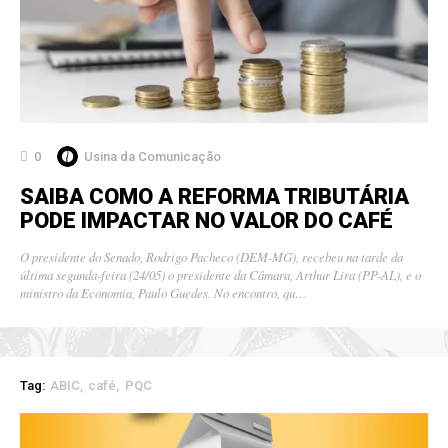
0
Usina da Comunicação
SAIBA COMO A REFORMA TRIBUTÁRIA
PODE IMPACTAR NO VALOR DO CAFÉ
O presidente do Senado, Rodrigo Pacheco (DEM-MG), recebeu na tarde da
última segunda-feira (24/05) o presidente da Câmara, Arthur Lira (PP-AL), e o
ministro da Economia, Paulo Guedes. No encontro, qu…
Tag:
ABIC
café
PQC