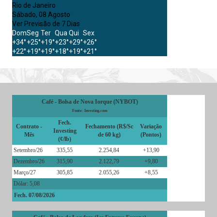
Rio de Janeiro
Sábado, 08 Agosto
Ver Previsão de 7 Dias
Dom
Seg
Ter
Qua
Qui
Sex
+
34°
+
25°
+
19°
+
23°
+
29°
+
26°
+
22°
+
19°
+
19°
+
18°
+
19°
+
21°
Café - Bolsa de Nova Iorque (NYBOT)
Fonte: Investing.com
Fech.
Contrato -
Fechamento (R$/Sc
Variação
Investing
Mês
de 60 kg)
(Pontos)
(¢/lb)
Setembro/26
335,55
2.254,84
+13,90
Dezembro/26
315,90
2.122,79
+9,80
Março/27
305,85
2.055,26
+8,55
Dólar: 5,08
Fech. 07/08/2026