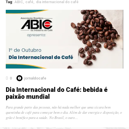
Tag:
ABIC
café
dia internacional do café
0
jornaldocafe
Dia Internacional do Café: bebida é
paixão mundial
Para grande parte das pessoas, não há nada melhor que uma xícara bem
quentinha de café para começar bem o dia. Além de dar energia e disposição, o
grão é benéfico para a saúde. No Brasil, o ouro…