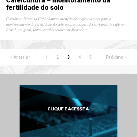
Cafeicultura – monitoramento da
fertilidade do solo
Consórcio Pesquisa Café chama a atenção dos cafeicultores para o
monitoramento da fertilidade do solo após a colheita As lavouras de café no
Brasil, em geral, foram estabelecidas em áreas de s…
« Anterior
1
2
3
4
5
Próximo »