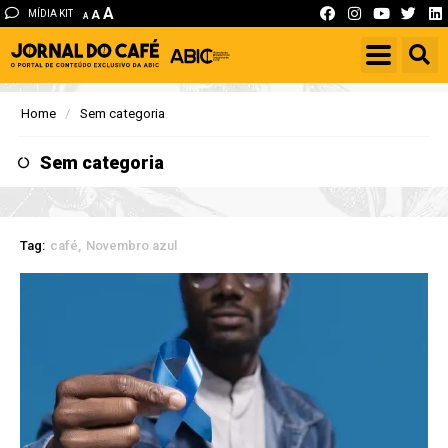
A
MÍDIA KIT
A
A
Home
Sem categoria
Sem categoria
Tag:
café
Novembro azul