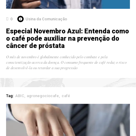
0
Usina da Comunicação
Especial Novembro Azul: Entenda como
o café pode auxiliar na prevenção do
câncer de próstata
O mês de novembro é globalmente conhecido pelo combate e pela
conscientização acerca da doença. O consumo frequente de café reduz o risco
de desenvolvê-la ou retardar a sua progressão
Tag:
ABIC
agronegociocafe
café