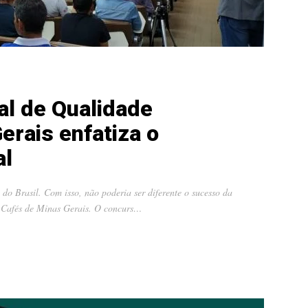
al de Qualidade
erais enfatiza o
al
do Brasil. Com isso, não poderia ser diferente o sucesso da
 Cafés de Minas Gerais. O concurs…