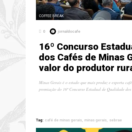
COFFEE BREAK
0
jornaldocafe
16º Concurso Estadu
dos Cafés de Minas G
valor do produtor rur
Minas Gerais é o estado que mais produz e exporta café 
premiação do 16º Concurso Estadual de Qualidade dos
Tag:
café de minas gerais
minas gerais
sebrae