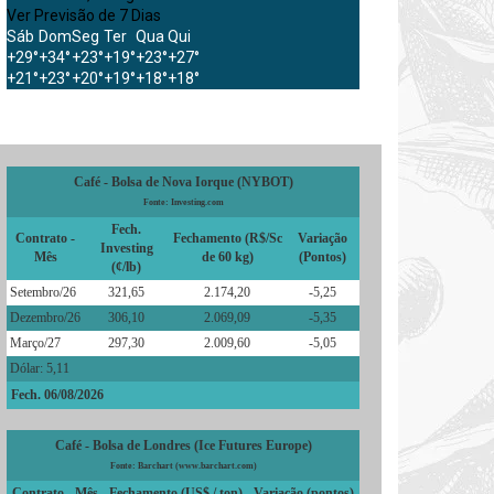
Ver Previsão de 7 Dias
Sáb
Dom
Seg
Ter
Qua
Qui
+
29°
+
34°
+
23°
+
19°
+
23°
+
27°
+
21°
+
23°
+
20°
+
19°
+
18°
+
18°
Café - Bolsa de Nova Iorque (NYBOT)
Fonte: Investing.com
Fech.
Contrato -
Fechamento (R$/Sc
Variação
Investing
Mês
de 60 kg)
(Pontos)
(¢/lb)
Setembro/26
321,65
2.174,20
-5,25
Dezembro/26
306,10
2.069,09
-5,35
Março/27
297,30
2.009,60
-5,05
Dólar: 5,11
Fech. 06/08/2026
Café - Bolsa de Londres (Ice Futures Europe)
Fonte: Barchart (www.barchart.com)
Contrato - Mês
Fechamento (US$ / ton)
Variação (pontos)