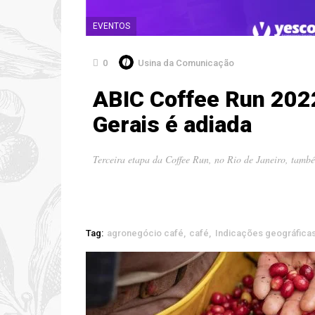
EVENTOS
0
Usina da Comunicação
ABIC Coffee Run 202
Gerais é adiada
Terceira etapa da Coffee Run, no Rio de Janeiro, tamb
Tag:
agronegócio café
café
Indicações geográfica