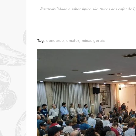
Rastreabilidade e sabor único são traços dos cafés de 
Tag:
concurso
emater
minas gerais