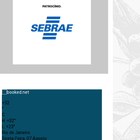
+
32
°
C
H:
+
32°
L:
+
23°
Rio de Janeiro
Sexta-Feira, 07 Agosto