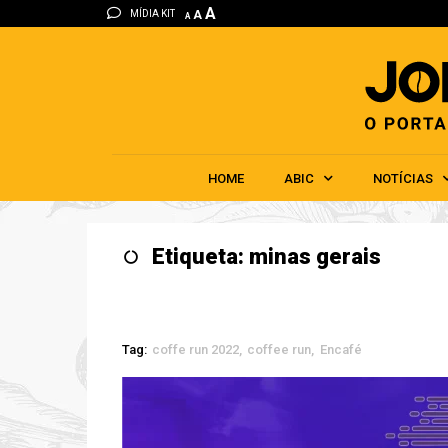
A
MÍDIA KIT
A
A
HOME
ABIC
NOTÍCIAS
Etiqueta: minas gerais
Tag:
coffe run 2022
coffee run
Encafé