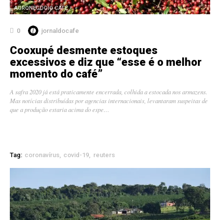
AGRONEGÓCIO CAFÉ
0
jornaldocafe
Cooxupé desmente estoques
excessivos e diz que “esse é o melhor
momento do café”
A safra 2020 já está praticamente encerrada, colhida a estocada nos armazens.
Mas notícias distribuídas por agencias internacionais, levantaram suspeitas de
que a produção estaria acima do espe…
Tag:
coronavírus
covid-19
reuters