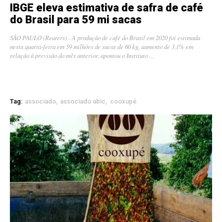
IBGE eleva estimativa de safra de café
do Brasil para 59 mi sacas
SÃO PAULO (Reuters) - A produção de café do Brasil em 2020 foi estimada
nesta quarta-feira em 59 milhões de sacas de 60 kg, aumento de 3,1% em
relação à previsão do mês anterior, apontou o Instituto …
Tag:
associado
associado abic
cooxupé