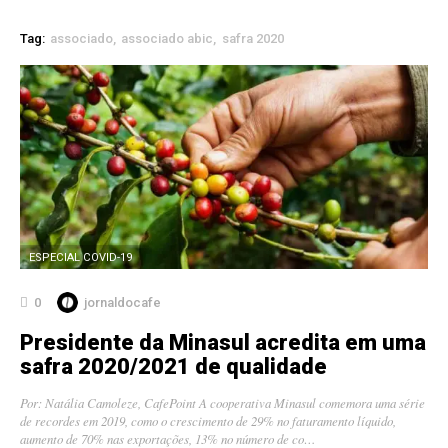
Tag:
associado
associado abic
safra 2020
ESPECIAL COVID-19
0
jornaldocafe
Presidente da Minasul acredita em uma
safra 2020/2021 de qualidade
Por: Natália Camoleze, CafePoint A cooperativa Minasul comemora uma série
de recordes em 2019, como o crescimento de 29% no faturamento líquido,
aumento de 70% nas exportações, 13% no número de co…