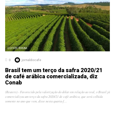
COFFEE BREAK
0
jornaldocafe
Brasil tem um terço da safra 2020/21
de café arábica comercializada, diz
Conab
(Reuters) - Favorecido pela valorização do dólar em relação ao real, o Brasil já
comercializou um terço da safra 2020/21 de café arábica, que será colhida
somente no ano que vem, disse nesta quarta-f…