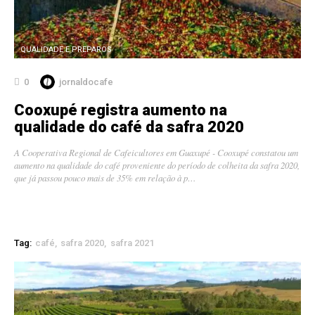
QUALIDADE E PREPAROS
0
jornaldocafe
Cooxupé registra aumento na
qualidade do café da safra 2020
A Cooperativa Regional de Cafeicultores em Guaxupé - Cooxupé constatou um
aumento na qualidade do café proveniente do período de colheita da safra 2020,
que já passou pouco mais de 35% em relação à p…
Tag:
café
safra 2020
safra 2021