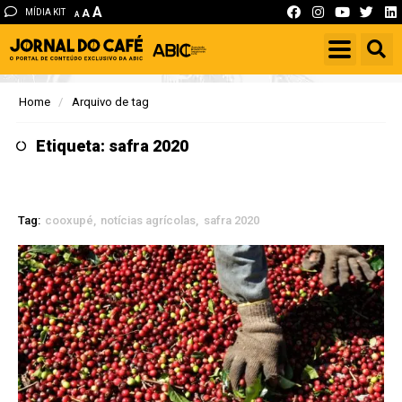
A
MÍDIA KIT
A
A
Home
Arquivo de tag
Etiqueta: safra 2020
Tag:
cooxupé
notícias agrícolas
safra 2020