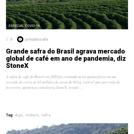
ESPECIAL COVID-19
0
jornaldocafe
Grande safra do Brasil agrava mercado
global de café em ano de pandemia, diz
StoneX
A safra de café do Brasil em 2020 foi estimada nesta quinta-feira em um
recorde de cerca de 65 milhões de sacas de 60 kg, estável ante previsão de
fevereiro, apontou a consultoria StoneX, ressalt…
Tag:
ibge
reuters
safra