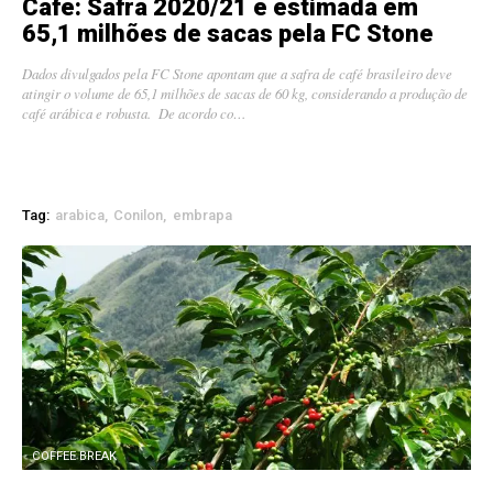
Café: Safra 2020/21 é estimada em
65,1 milhões de sacas pela FC Stone
Dados divulgados pela FC Stone apontam que a safra de café brasileiro deve
atingir o volume de 65,1 milhões de sacas de 60 kg, considerando a produção de
café arábica e robusta. De acordo co…
Tag:
arabica
Conilon
embrapa
COFFEE BREAK