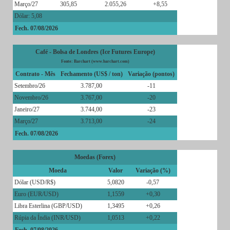
Março/27
305,85
2.055,26
+8,55
Dólar: 5,08
Fech. 07/08/2026
Café - Bolsa de Londres (Ice Futures Europe)
Fonte: Barchart (www.barchart.com)
Contrato - Mês
Fechamento (US$ / ton)
Variação (pontos)
Setembro/26
3.787,00
-11
Novembro/26
3.767,00
-20
Janeiro/27
3.744,00
-23
Março/27
3.713,00
-24
Fech. 07/08/2026
Moedas (Forex)
Moeda
Valor
Variação (%)
Dólar (USD/R$)
5,0820
-0,57
Euro (EUR/USD)
1,1559
+0,30
Libra Esterlina (GBP/USD)
1,3495
+0,26
Rúpia da Índia (INR/USD)
1,0513
+0,22