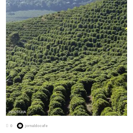
INDÚSTRIA
0
jornaldocafe