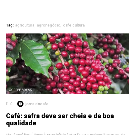
Tag:
agricultura
agronegócio
cafeicultura
COFFEE BREAK
0
jornaldocafe
Café: safra deve ser cheia e de boa
qualidade
Por: Canal Rural Segundo especialista Celso Vegro, a maturação esse ano foi