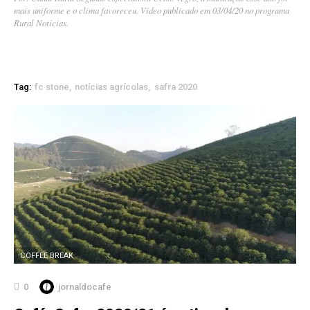
mais uniforme e o clima favoreceu. Vídeo publicado em 03/04/20 no programa
Rural Notícias.
Tag:
fc stone
notícias agrícolas
safra 2020
COFFEE BREAK
0
jornaldocafe