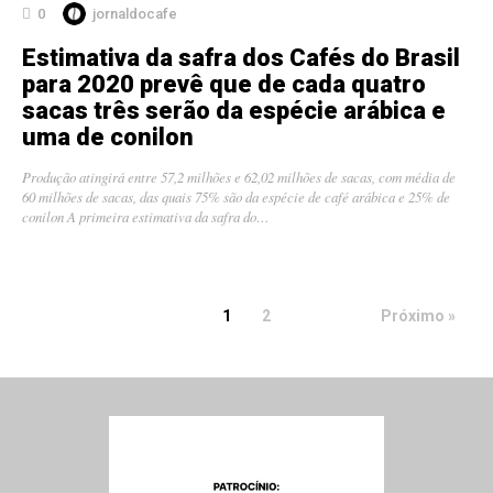
0
jornaldocafe
Estimativa da safra dos Cafés do Brasil
para 2020 prevê que de cada quatro
sacas três serão da espécie arábica e
uma de conilon
Produção atingirá entre 57,2 milhões e 62,02 milhões de sacas, com média de
60 milhões de sacas, das quais 75% são da espécie de café arábica e 25% de
conilon A primeira estimativa da safra do…
1
2
Próximo »