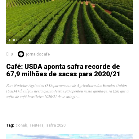
COFFEE BREAK
0
jornaldocafe
Café: USDA aponta safra recorde de
67,9 milhões de sacas para 2020/21
Por: Notícias Agrícolas O Departamento de Agricultura dos Estados Unidos
(USDA) divulgou nesta quinta-feira (28) apontou nesta quinta-feira (28) que a
safra de café brasileiro 2020/21 deve atingir…
Tag:
conab
reuters
safra 2020