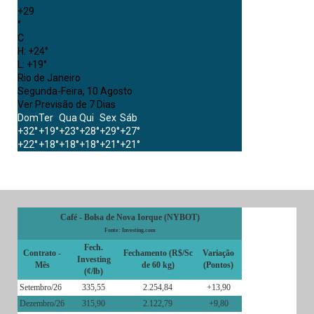
+
29
°
C
H:
+
24°
L:
+
19°
Rio de Janeiro
Segunda-Feira, 10 Agosto
Ver Previsão de 7 Dias
Dom
Ter
Qua
Qui
Sex
Sáb
+
32°
+
19°
+
23°
+
28°
+
29°
+
27°
+
22°
+
18°
+
18°
+
18°
+
21°
+
21°
Café - Bolsa de Nova Iorque (NYBOT)
Fonte: Investing.com
Fech.
Contrato -
Fechamento (R$/Sc
Variação
Investing
Mês
de 60 kg)
(Pontos)
(¢/lb)
Setembro/26
335,55
2.254,84
+13,90
Dezembro/26
315,90
2.122,79
+9,80