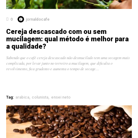
0
jornaldocafe
Cereja descascado com ou sem
mucilagem: qual método é melhor para
a qualidade?
Sabendo que o café cereja descascado não desmucilado tem uma secagem mais
complicada, por levar junto no terreiro a mucilagem, que dificulta o
revolvimento, fica grudento e aumenta o tempo de secage…
Tag:
arabica
colunista
ensei neto