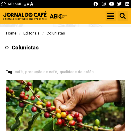
A
MÍDIA KIT
A
A
Home
Editoriais
Colunistas
Colunistas
Tag:
café
produção de café
qualidade de cafés