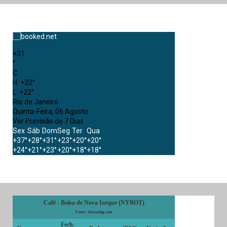
+
31
°
C
H:
+
32°
L:
+
22°
Rio de Janeiro
Quinta-Feira, 06 Agosto
Ver Previsão de 7 Dias
Sex
Sáb
Dom
Seg
Ter
Qua
+
37°
+
28°
+
31°
+
23°
+
20°
+
20°
+
24°
+
21°
+
23°
+
20°
+
18°
+
18°
Café - Bolsa de Nova Iorque (NYBOT)
Fonte: Investing.com
Fech.