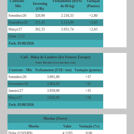
Contrato -
Fechamento (R$/Sc
Variação
Investing
Mês
de 60 kg)
(Pontos)
(¢/lb)
Setembro/26
326,90
2.218,33
+2,80
Dezembro/26
311,45
2.113,49
+2,65
Março/27
302,35
2.051,74
+2,65
Dólar: 5,13
Fech. 05/08/2026
Café - Bolsa de Londres (Ice Futures Europe)
Fonte: Barchart (www.barchart.com)
Contrato - Mês
Fechamento (US$ / ton)
Variação (pontos)
Setembro/26
3.891,00
+37
Novembro/26
3.884,00
+31
Janeiro/27
3.859,00
+35
Março/27
3.826,00
+34
Fech. 05/08/2026
Moedas (Forex)
Moeda
Valor
Variação (%)
Dólar (USD/R$)
4,1193
0,00