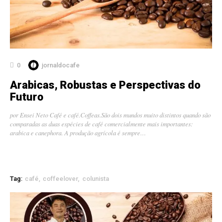
0
jornaldocafe
Arabicas, Robustas e Perspectivas do
Futuro
por Ensei Neto Café e café.Coffeas.São dois mundos muito distintos quando são
comparadas as duas espécies de café comercialmente mais importantes:
arabica e canephora. A produção agrícola é sempre…
Tag:
café
coffeelover
colunista